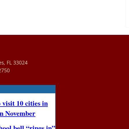
es, FL 33024
2750