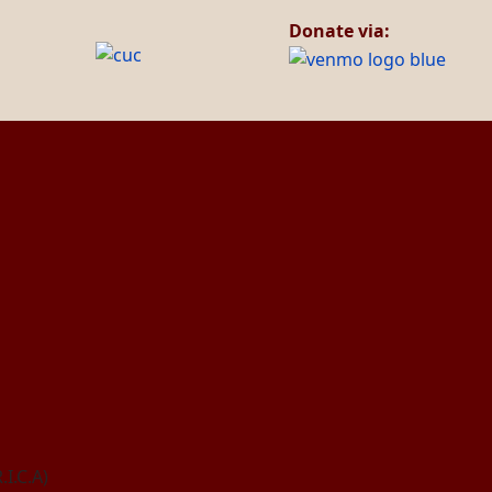
Donate via:
.I.C.A)