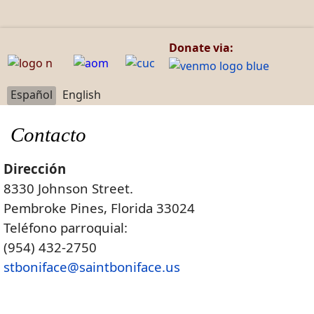
Donate via:
Seleccione su idioma
Español
English
Contacto
Dirección
8330 Johnson Street.
Pembroke Pines, Florida 33024
Teléfono parroquial:
(954) 432-2750
stboniface@saintboniface.us